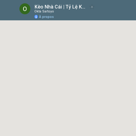
Kèo Nhà Cái | Tỷ Lệ Keonhacai5 Bóng Đá Trực Tuyến Hôm Nay
Okta Sartoyo
À propos