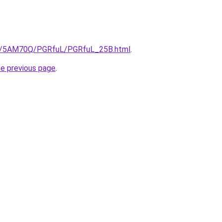
.ru/5AM70Q/PGRfuL/PGRfuL_25B.html
.
he previous page
.