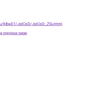
e.ru/KlbeD1/JgICpD/JgICpD_ZSu.html
.
he previous page
.