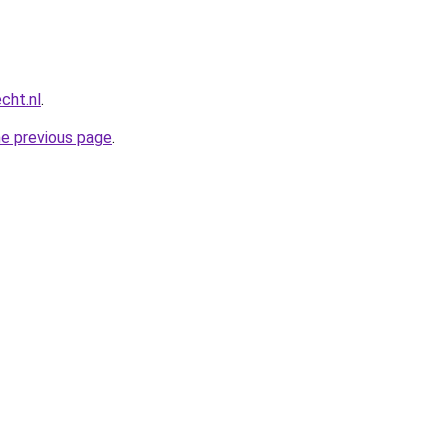
cht.nl
.
he previous page
.